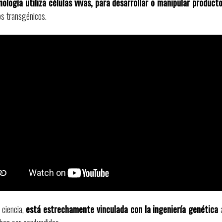
nología utiliza células vivas, para desarrollar o manipular product
os transgénicos.
 ciencia,
está estrechamente vinculada con la ingeniería genética
a